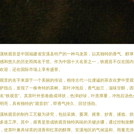
溪铁观音是中国福建省安溪县特产的一种乌龙茶，以其独特的香气、醇厚
感和悠久的历史而闻名于世。作为中国十大名茶之一，铁观音不仅在国内
欢迎，还在国际市场上享有盛誉。
观音的名字来源于一个美丽的传说，相传古代一位虔诚的茶农在梦中受观
萨指点，发现了一株奇特的茶树。茶叶冲泡后，香气如兰，滋味甘醇，因
名“铁观音”。其茶叶外形卷曲成球状，色泽砂绿，叶质厚重，冲泡后汤色
明亮，具有独特的“观音韵”，即香气持久、回甘强劲。
溪铁观音的制作工艺极为讲究，包括采摘、萎凋、摇青、炒青、揉捻、烘
多道工序。其中，摇青是形成铁观音独特风味的关键步骤，通过控制发酵
，使茶叶兼具绿茶的清香和红茶的醇厚。安溪地区的气候温和、雨量充沛