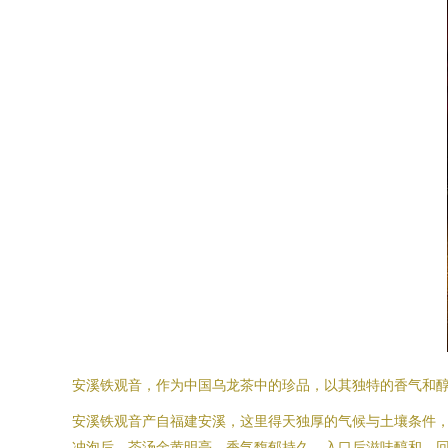
安溪铁观音，作为中国乌龙茶中的珍品，以其独特的香气和醇
安溪铁观音产自福建安溪，这里得天独厚的气候与土壤条件
冲泡后，茶汤金黄明亮，香气馥郁持久，入口后滋味醇和，