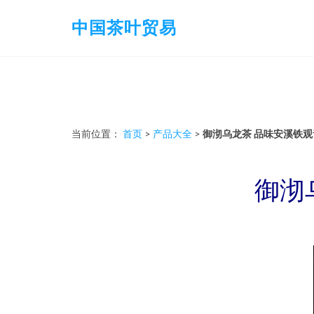
中国茶叶贸易
当前位置：
首页
>
产品大全
>
御沏乌龙茶 品味安溪铁
御沏