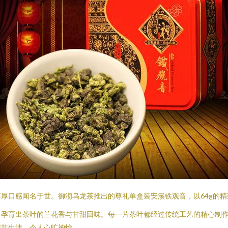
厚口感闻名于世。御沏乌龙茶推出的尊礼单盒装安溪铁观音，以64g的
，孕育出茶叶的兰花香与甘甜回味。每一片茶叶都经过传统工艺的精心制
回甘生津，令人心旷神怡。