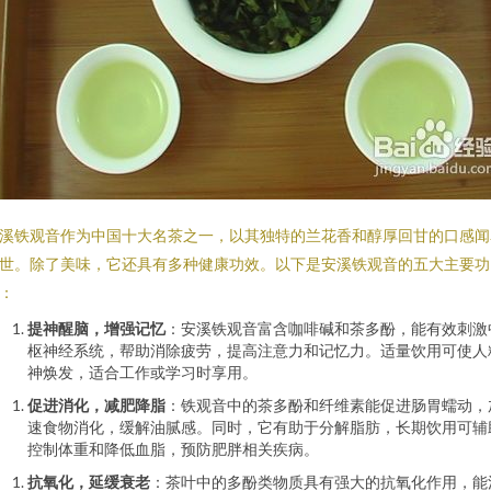
溪铁观音作为中国十大名茶之一，以其独特的兰花香和醇厚回甘的口感闻
世。除了美味，它还具有多种健康功效。以下是安溪铁观音的五大主要功
：
提神醒脑，增强记忆
：安溪铁观音富含咖啡碱和茶多酚，能有效刺激
枢神经系统，帮助消除疲劳，提高注意力和记忆力。适量饮用可使人
神焕发，适合工作或学习时享用。
促进消化，减肥降脂
：铁观音中的茶多酚和纤维素能促进肠胃蠕动，
速食物消化，缓解油腻感。同时，它有助于分解脂肪，长期饮用可辅
控制体重和降低血脂，预防肥胖相关疾病。
抗氧化，延缓衰老
：茶叶中的多酚类物质具有强大的抗氧化作用，能