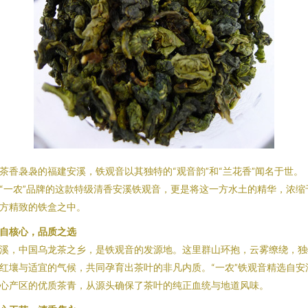
茶香袅袅的福建安溪，铁观音以其独特的“观音韵”和“兰花香”闻名于世。
“一农”品牌的这款特级清香安溪铁观音，更是将这一方水土的精华，浓缩
方精致的铁盒之中。
自核心，品质之选
溪，中国乌龙茶之乡，是铁观音的发源地。这里群山环抱，云雾缭绕，独
红壤与适宜的气候，共同孕育出茶叶的非凡内质。“一农”铁观音精选自安
心产区的优质茶青，从源头确保了茶叶的纯正血统与地道风味。