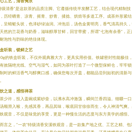
心工艺，清香隽永
特级清香”是这款茶的品质注脚。它遵循传统半发酵工艺，结合现代精制技
，历经晒青、凉青、摇青、炒青、揉捻、烘焙等多道工序。成茶外形紧结
，呈蜻蜓头状，色泽砂绿油润。冲泡后，汤色金黄明亮，香气清高持久，
天然的兰花香与奶香，滋味醇厚甘鲜，回甘带蜜，所谓“七泡有余香”，正
耐泡性与韵味的绝佳体现。
盒听装，锁鲜之艺
20g的铁盒听装，不仅外观典雅大方，更具实用价值。铁罐密封性能极佳
有效隔绝光线、空气与湿气，如同为茶叶打造了一个微型保鲜仓，牢牢锁
制时的鲜活香气与醇爽口感，确保您每次开盖，都能品尝到如初的清新与
。
饮之道，感悟禅茶
茶少许，投入盖碗或紫砂壶，以沸水高冲激荡，瞬间兰香四溢。细啜一口
汤顺滑入喉，先感其香，再品其味，喉底回甘徐徐而生，令人神清气爽。
铁观音，不仅是味觉的享受，更是一种慢生活的态度与东方美学的感悟。
而言之，“一农”特级清香安溪铁观音，是一款集产地之优、工艺之精、包