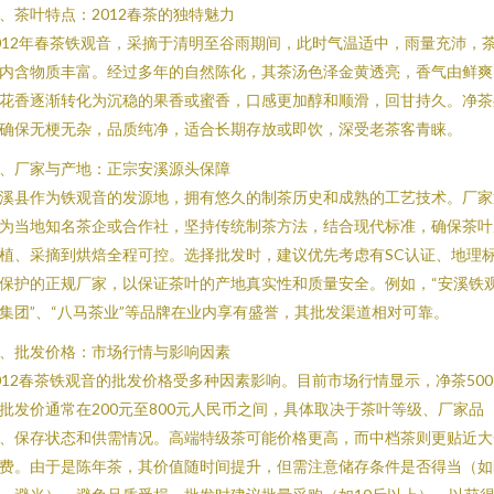
、茶叶特点：2012春茶的独特魅力
012年春茶铁观音，采摘于清明至谷雨期间，此时气温适中，雨量充沛，
内含物质丰富。经过多年的自然陈化，其茶汤色泽金黄透亮，香气由鲜爽
花香逐渐转化为沉稳的果香或蜜香，口感更加醇和顺滑，回甘持久。净茶
确保无梗无杂，品质纯净，适合长期存放或即饮，深受老茶客青睐。
、厂家与产地：正宗安溪源头保障
溪县作为铁观音的发源地，拥有悠久的制茶历史和成熟的工艺技术。厂家
为当地知名茶企或合作社，坚持传统制茶方法，结合现代标准，确保茶叶
植、采摘到烘焙全程可控。选择批发时，建议优先考虑有SC认证、地理
保护的正规厂家，以保证茶叶的产地真实性和质量安全。例如，“安溪铁
集团”、“八马茶业”等品牌在业内享有盛誉，其批发渠道相对可靠。
、批发价格：市场行情与影响因素
012春茶铁观音的批发价格受多种因素影响。目前市场行情显示，净茶500
批发价通常在200元至800元人民币之间，具体取决于茶叶等级、厂家品
、保存状态和供需情况。高端特级茶可能价格更高，而中档茶则更贴近大
费。由于是陈年茶，其价值随时间提升，但需注意储存条件是否得当（如