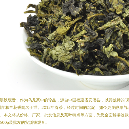
溪铁观音，作为乌龙茶中的珍品，源自中国福建省安溪县，以其独特的“
韵”和兰花香闻名于世。2012年春茶，经过时间的沉淀，如今更显醇厚与
。本文将从价格、厂家、批发信息及茶叶特点等方面，为您全面解读这款
500g装批发的安溪铁观音。