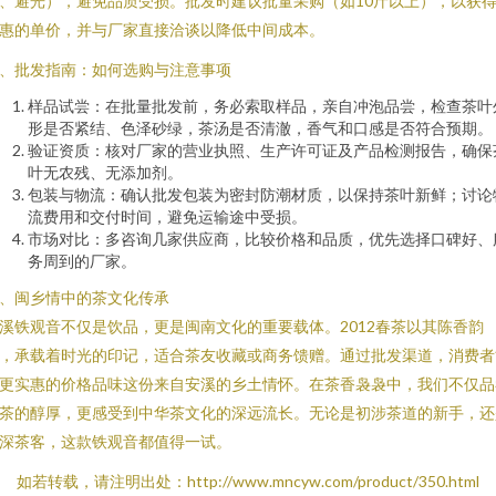
、避光），避免品质受损。批发时建议批量采购（如10斤以上），以获
惠的单价，并与厂家直接洽谈以降低中间成本。
、批发指南：如何选购与注意事项
样品试尝：在批量批发前，务必索取样品，亲自冲泡品尝，检查茶叶
形是否紧结、色泽砂绿，茶汤是否清澈，香气和口感是否符合预期。
验证资质：核对厂家的营业执照、生产许可证及产品检测报告，确保
叶无农残、无添加剂。
包装与物流：确认批发包装为密封防潮材质，以保持茶叶新鲜；讨论
流费用和交付时间，避免运输途中受损。
市场对比：多咨询几家供应商，比较价格和品质，优先选择口碑好、
务周到的厂家。
、闽乡情中的茶文化传承
溪铁观音不仅是饮品，更是闽南文化的重要载体。2012春茶以其陈香韵
，承载着时光的印记，适合茶友收藏或商务馈赠。通过批发渠道，消费者
更实惠的价格品味这份来自安溪的乡土情怀。在茶香袅袅中，我们不仅品
茶的醇厚，更感受到中华茶文化的深远流长。无论是初涉茶道的新手，还
深茶客，这款铁观音都值得一试。
如若转载，请注明出处：http://www.mncyw.com/product/350.html