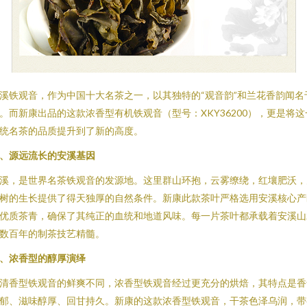
溪铁观音，作为中国十大名茶之一，以其独特的“观音韵”和兰花香韵闻名
。而新康出品的这款浓香型有机铁观音（型号：XKY36200），更是将这
统名茶的品质提升到了新的高度。
、源远流长的安溪基因
溪，是世界名茶铁观音的发源地。这里群山环抱，云雾缭绕，红壤肥沃，
树的生长提供了得天独厚的自然条件。新康此款茶叶严格选用安溪核心产
优质茶青，确保了其纯正的血统和地道风味。每一片茶叶都承载着安溪山
数百年的制茶技艺精髓。
、浓香型的醇厚演绎
清香型铁观音的鲜爽不同，浓香型铁观音经过更充分的烘焙，其特点是香
郁、滋味醇厚、回甘持久。新康的这款浓香型铁观音，干茶色泽乌润，带