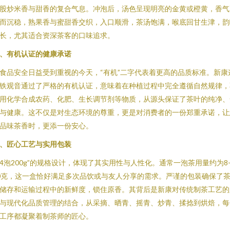
股炒米香与甜香的复合气息。冲泡后，汤色呈现明亮的金黄或橙黄，香气
而沉稳，熟果香与蜜甜香交织，入口顺滑，茶汤饱满，喉底回甘生津，韵
长，尤其适合资深茶客的口味追求。
、有机认证的健康承诺
食品安全日益受到重视的今天，“有机”二字代表着更高的品质标准。新康
铁观音通过了严格的有机认证，意味着在种植过程中完全遵循自然规律，
用化学合成农药、化肥、生长调节剂等物质，从源头保证了茶叶的纯净、
与健康。这不仅是对生态环境的尊重，更是对消费者的一份郑重承诺，让
品味茶香时，更添一份安心。
、匠心工艺与实用包装
24泡200g”的规格设计，体现了其实用性与人性化。通常一泡茶用量约为8
0克，这一盒恰好满足多次品饮或与友人分享的需求。严谨的包装确保了
储存和运输过程中的新鲜度，锁住原香。其背后是新康对传统制茶工艺的
与现代化品质管理的结合，从采摘、晒青、摇青、炒青、揉捻到烘焙，每
工序都凝聚着制茶师的匠心。