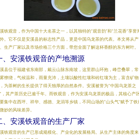
溪铁观音，作为中国十大名茶之一，以其独特的“观音韵”和“兰花香”享誉
外。它不仅是安溪县的标志性产品，更是中国乌龙茶的代表。本文将从产
、生产厂家以及市场价格三个方面，带您全面了解这杯香醇的东方树叶。
一、安溪铁观音的产地溯源
溪县位于福建省东南部，戴云山脉东南坡，这里群山环抱，峰峦叠翠，常
雾缭绕，气候温和，雨量充沛，土壤以酸性红壤和砖红壤为主，富含矿物
，为茶树的生长提供了得天独厚的自然条件。安溪被誉为“中国乌龙茶之
”，其产茶历史已逾千年。而铁观音，作为安溪乌龙茶的极品，其核心产
要集中在西坪、祥华、感德、龙涓等乡镇，不同山场的“山头气”赋予了铁
微妙的风味差异。
二、安溪铁观音的生产厂家
溪铁观音的生产已形成规模化、产业化的发展格局。从生产主体的角度来