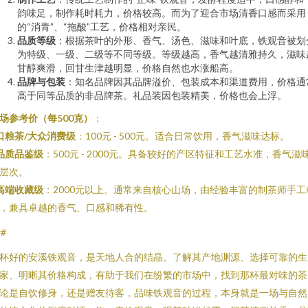
韵味足，制作耗时耗力，价格较高。而为了迎合市场清香口感而采用
的“消青”、“拖酸”工艺，价格相对亲民。
品质等级
：根据茶叶的外形、香气、汤色、滋味和叶底，铁观音被划
为特级、一级、二级等不同等级。等级越高，香气越清雅持久，滋味
甘醇爽滑，回甘生津越明显，价格自然也水涨船高。
品牌与包装
：知名品牌因其品牌溢价、包装成本和渠道费用，价格通
高于同等品质的非品牌茶。礼品装因包装精美，价格也会上浮。
场参考价（每500克）
：
口粮茶/大众消费级
：100元 - 500元。适合日常饮用，香气滋味达标。
品质品鉴级
：500元 - 2000元。具备较好的产区特征和工艺水准，香气滋
层次。
高端收藏级
：2000元以上。通常来自核心山场，由经验丰富的制茶师手工
，兼具卓越的香气、口感和稀有性。
##
杯好的安溪铁观音，是天地人合的结晶。了解其产地渊源、选择可靠的生
家、明晰其价格构成，有助于我们在纷繁的市场中，找到那杯最对味的茶
论是自饮修身，还是赠友待客，品味铁观音的过程，本身就是一场与自然