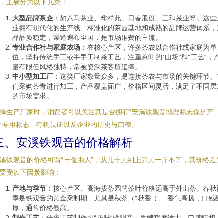
，主要分为以下几类：
大型品牌茶企
：如八马茶业、华祥苑、日春股份、三和茶业等。这些
业拥有现代化的生产线、标准化的茶园基地和成熟的品牌运营体系，
品品质稳定，渠道遍布全国，是市场消费的主流。
专业合作社与家庭农场
：在核心产区，许多茶农以合作社或家庭为单
位，坚持传统手工或半手工制茶工艺，注重茶叶的“山场”和“工艺”，
量有限但风格独特，常被资深茶客所追捧。
中小型加工厂
：这类厂家数量众多，是连接茶农与市场的关键环节。
们采购茶青进行加工，产品覆盖面广，价格区间灵活，满足了不同层
的市场需求。
择生产厂家时，消费者可以关注其是否拥有“安溪铁观音地理标志保护产
”专用标志、有机认证以及企业的历史与口碑。
三、安溪铁观音的价格解析
溪铁观音的价格可谓“丰俭由人”，从几十元到上万元一斤不等，其价格差
要受以下因素影响：
产地与季节
：核心产区、高海拔茶园的茶叶价格远高于外山茶。春秋
季是铁观音的黄金采制期，尤其是秋茶（“秋香”），香气高扬，口感
厚，通常价格最高。
制作工艺
：传统工艺制作的“正味”铁观音，发酵程度适中，口感醇和