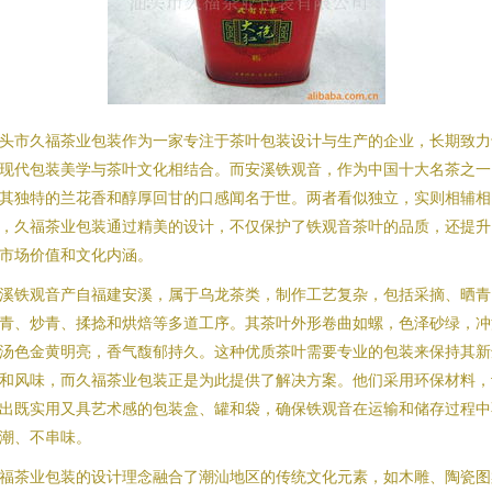
头市久福茶业包装作为一家专注于茶叶包装设计与生产的企业，长期致力
现代包装美学与茶叶文化相结合。而安溪铁观音，作为中国十大名茶之一
其独特的兰花香和醇厚回甘的口感闻名于世。两者看似独立，实则相辅相
，久福茶业包装通过精美的设计，不仅保护了铁观音茶叶的品质，还提升
市场价值和文化内涵。
溪铁观音产自福建安溪，属于乌龙茶类，制作工艺复杂，包括采摘、晒青
青、炒青、揉捻和烘焙等多道工序。其茶叶外形卷曲如螺，色泽砂绿，冲
汤色金黄明亮，香气馥郁持久。这种优质茶叶需要专业的包装来保持其新
和风味，而久福茶业包装正是为此提供了解决方案。他们采用环保材料，
出既实用又具艺术感的包装盒、罐和袋，确保铁观音在运输和储存过程中
潮、不串味。
福茶业包装的设计理念融合了潮汕地区的传统文化元素，如木雕、陶瓷图