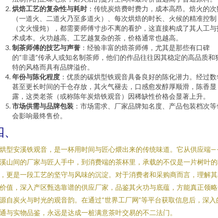
烘焙工艺的复杂性与耗时
：传统炭焙费时费力，成本高昂。焙火的次
（一道火、二道火乃至多道火）、每次烘焙的时长、火候的精准控制
（文火慢炖），都需要师傅寸步不离的看护，这直接构成了其人工与
术成本。火功越高、工艺越复杂的茶，价格通常也越高。
制茶师傅的技艺与声誉
：经验丰富的焙茶师傅，尤其是那些有口碑
的“非遗”传承人或知名制茶师，他们的作品往往因其稳定的高品质和
特的风格而具有品牌溢价。
年份与陈化程度
：优质的碳烘型铁观音具备良好的陈化潜力。经过数
甚至更长时间的干仓存放，其火气褪去，口感愈发醇厚顺滑，陈香显
露，这类老茶（或称陈年炭焙铁观音）因稀缺性价格会显著上升。
市场供需与品牌包装
：市场需求、厂家品牌知名度、产品包装档次等
会影响最终售价。
四、
烘型安溪铁观音，是一杯用时间与匠心煨出来的传统味道。它从供应端—
溪山间的厂家与匠人手中，到消费端的茶杯里，承载的不仅是一片树叶的
，更是一段工艺的坚守与风味的沉淀。对于消费者和采购商而言，理解其
价值，深入产区甄选靠谱的供应厂家，品鉴其火功与底蕴，方能真正领略
源自炭火与时光的观音韵。在通过“世界工厂网”等平台获取信息后，深入
通与实物品鉴，永远是达成一桩满意茶叶交易的不二法门。