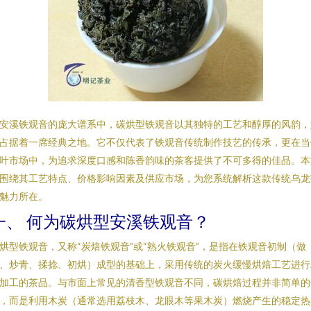
安溪铁观音的庞大谱系中，碳烘型铁观音以其独特的工艺和醇厚的风韵，
占据着一席经典之地。它不仅代表了铁观音传统制作技艺的传承，更在当
叶市场中，为追求深度口感和陈香韵味的茶客提供了不可多得的佳品。本
围绕其工艺特点、价格影响因素及供应市场，为您系统解析这款传统乌龙
魅力所在。
一、 何为碳烘型安溪铁观音？
烘型铁观音，又称“炭焙铁观音”或“熟火铁观音”，是指在铁观音初制（做
、炒青、揉捻、初烘）成型的基础上，采用传统的炭火缓慢烘焙工艺进行
加工的茶品。与市面上常见的清香型铁观音不同，碳烘焙过程并非简单的
，而是利用木炭（通常选用荔枝木、龙眼木等果木炭）燃烧产生的稳定热