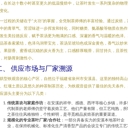
，在长达十数小时甚至更久的低温慢焙中，让茶叶发生一系列复杂的物理
变化。
一过程的关键在于“火功”的掌握，全凭制茶师傅的丰富经验。通过炭焙，
中的青草气、苦涩味进一步挥发和转化，同时糖类、氨基酸等物质在热作
发生美拉德反应，赋予茶汤更为饱满的口感、深邃的香气与温暖的色泽。
品茶条索紧结，色泽乌润带宝光，茶汤呈琥珀色或深金黄色，香气以炒米
、果甜香、蜜香或沉稳的炭火香为主，口感醇厚顺滑，回甘持久，且茶性
，对肠胃刺激性小。
二、 供应市场与厂家溯源
烘型铁观音的核心产区，自然位于福建省泉州市安溪县。这里的独特高山
、红壤土质以及悠久的种茶制茶历史，为铁观音提供了最佳的先天条件。
应源头主要分为以下几类：
传统茶农与家庭作坊
：在安溪的祥华、感德、西坪等核心乡镇，许多
代制茶的老师傅仍坚守着炭焙工艺。他们产量有限，但工艺纯熟，所
之茶往往风格独特，个性鲜明，是寻觅精品炭焙茶的重要渠道。
规模化的专业茶叶厂家/合作社
：一部分具备实力的安溪本地茶叶企
业，在保持机械化、标准化生产清香型产品的会设立专门的传统工艺