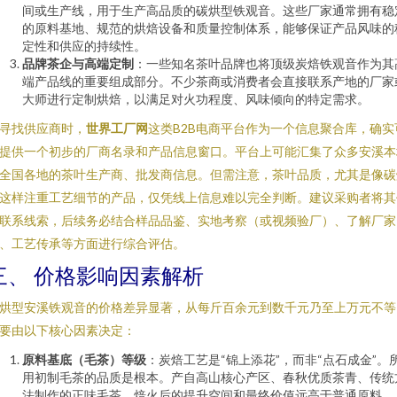
间或生产线，用于生产高品质的碳烘型铁观音。这些厂家通常拥有稳
的原料基地、规范的烘焙设备和质量控制体系，能够保证产品风味的
定性和供应的持续性。
品牌茶企与高端定制
：一些知名茶叶品牌也将顶级炭焙铁观音作为其
端产品线的重要组成部分。不少茶商或消费者会直接联系产地的厂家
大师进行定制烘焙，以满足对火功程度、风味倾向的特定需求。
寻找供应商时，
世界工厂网
这类B2B电商平台作为一个信息聚合库，确实
提供一个初步的厂商名录和产品信息窗口。平台上可能汇集了众多安溪本
全国各地的茶叶生产商、批发商信息。但需注意，茶叶品质，尤其是像碳
这样注重工艺细节的产品，仅凭线上信息难以完全判断。建议采购者将其
联系线索，后续务必结合样品品鉴、实地考察（或视频验厂）、了解厂家
、工艺传承等方面进行综合评估。
三、 价格影响因素解析
烘型安溪铁观音的价格差异显著，从每斤百余元到数千元乃至上万元不等
要由以下核心因素决定：
原料基底（毛茶）等级
：炭焙工艺是“锦上添花”，而非“点石成金”。
用初制毛茶的品质是根本。产自高山核心产区、春秋优质茶青、传统
法制作的正味毛茶，焙火后的提升空间和最终价值远高于普通原料。