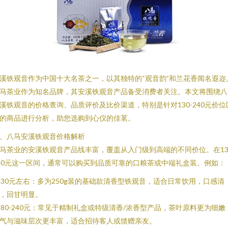
溪铁观音作为中国十大名茶之一，以其独特的“观音韵”和兰花香闻名遐迩
马茶业作为知名品牌，其安溪铁观音产品备受消费者关注。本文将围绕八
溪铁观音的价格查询、品质评价及比价渠道，特别是针对130-240元价位
的商品进行分析，助您选购到心仪的佳茗。
、八马安溪铁观音价格解析
马茶业的安溪铁观音产品线丰富，覆盖从入门级到高端的不同价位。在13
40元这一区间，通常可以购买到品质可靠的口粮茶或中端礼盒装。例如：
 130元左右：多为250g装的基础款清香型铁观音，适合日常饮用，口感清
，回甘明显。
 180-240元：常见于精制礼盒或特级清香/浓香型产品，茶叶原料更为细嫩
气与滋味层次更丰富，适合招待客人或馈赠亲友。