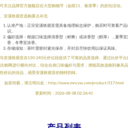
可关注品牌官方旗舰店在大型购物节（如双11、春茶季）的折扣活动。
、安溪铁观音选购要点补充
认准产地：正宗安溪铁观音需具备地理标志保护，购买时可查看产品
识。
偏好选择：根据口味选择清香型（鲜爽）或浓香型（醇厚），夏季宜
香，冬季宜浓香。
存储须知：茶叶需密封避光保存，开封后尽快饮用以保证风味。
马安溪铁观音在130-240元价位段提供了可靠的品质选择。通过比价平台
1比购网进行横向对比，结合自身口味偏好与需求，便能高效选购到兼具
性价比的佳品，感受安溪铁观音的独特韵味。
如若转载，请注明出处：http://www.mncyw.com/product/317.html
更新时间：2026-08-08 02:26:41
产品列表