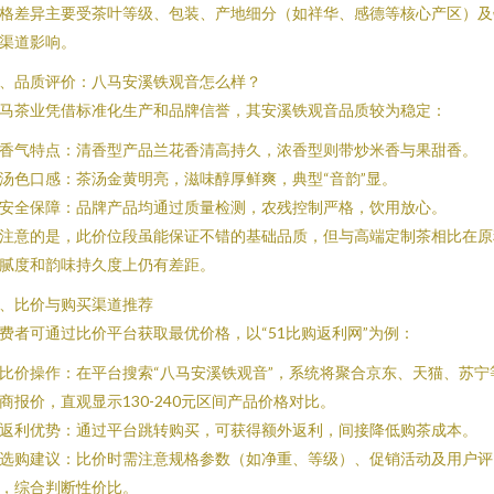
格差异主要受茶叶等级、包装、产地细分（如祥华、感德等核心产区）及
渠道影响。
、品质评价：八马安溪铁观音怎么样？
马茶业凭借标准化生产和品牌信誉，其安溪铁观音品质较为稳定：
. 香气特点：清香型产品兰花香清高持久，浓香型则带炒米香与果甜香。
. 汤色口感：茶汤金黄明亮，滋味醇厚鲜爽，典型“音韵”显。
. 安全保障：品牌产品均通过质量检测，农残控制严格，饮用放心。
注意的是，此价位段虽能保证不错的基础品质，但与高端定制茶相比在原
腻度和韵味持久度上仍有差距。
、比价与购买渠道推荐
费者可通过比价平台获取最优价格，以“51比购返利网”为例：
. 比价操作：在平台搜索“八马安溪铁观音”，系统将聚合京东、天猫、苏宁
商报价，直观显示130-240元区间产品价格对比。
. 返利优势：通过平台跳转购买，可获得额外返利，间接降低购茶成本。
. 选购建议：比价时需注意规格参数（如净重、等级）、促销活动及用户评
，综合判断性价比。