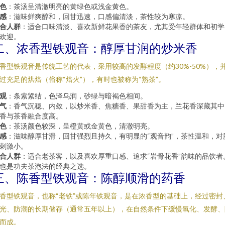
色
：茶汤呈清澈明亮的黄绿色或浅金黄色。
感
：滋味鲜爽醇和，回甘迅速，口感偏清淡，茶性较为寒凉。
合人群
：适合口味清淡、喜欢新鲜花果香的茶友，尤其受年轻群体和初学
欢迎。
二、浓香型铁观音：醇厚甘润的炒米香
香型铁观音是传统工艺的代表，采用较高的发酵程度（约30%-50%），
过充足的烘焙（俗称“焙火”），有时也被称为“熟茶”。
观
：条索紧结，色泽乌润，砂绿与暗褐色相间。
气
：香气沉稳、内敛，以炒米香、焦糖香、果甜香为主，兰花香深藏其中
香与茶香融合度高。
色
：茶汤颜色较深，呈橙黄或金黄色，清澈明亮。
感
：滋味醇厚甘滑，回甘强烈且持久，有明显的“观音韵”，茶性温和，对
刺激小。
合人群
：适合老茶客，以及喜欢厚重口感、追求“岩骨花香”韵味的品饮者
也是功夫茶泡法的经典之选。
三、陈香型铁观音：陈醇顺滑的药香
香型铁观音，也称“老铁”或陈年铁观音，是在浓香型的基础上，经过密封
光、防潮的长期储存（通常五年以上），在自然条件下缓慢氧化、发酵、
而成。