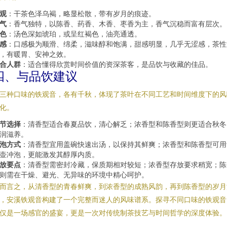
观
：干茶色泽乌褐，略显松散，带有岁月的痕迹。
气
：香气独特，以陈香、药香、木香、枣香为主，香气沉稳而富有层次。
色
：汤色深如琥珀，或呈红褐色，油亮通透。
感
：口感极为顺滑、绵柔，滋味醇和饱满，甜感明显，几乎无涩感，茶性
，有暖胃、安神之效。
合人群
：适合懂得欣赏时间价值的资深茶客，是品饮与收藏的佳品。
四、与品饮建议
三种口味的铁观音，各有千秋，体现了茶叶在不同工艺和时间维度下的风
化。
节选择
：清香型适合春夏品饮，清心解乏；浓香型和陈香型则更适合秋冬
润滋养。
泡方式
：清香型宜用盖碗快速出汤，以保持其鲜爽；浓香型和陈香型可用
壶冲泡，更能激发其醇厚内质。
放要点
：清香型需密封冷藏，保质期相对较短；浓香型存放要求稍宽；陈
则需在干燥、避光、无异味的环境中精心呵护。
而言之，从清香型的青春鲜爽，到浓香型的成熟风韵，再到陈香型的岁月
，安溪铁观音构建了一个完整而迷人的风味谱系。探寻不同口味的铁观音
仅是一场感官的盛宴，更是一次对传统制茶技艺与时间哲学的深度体验。