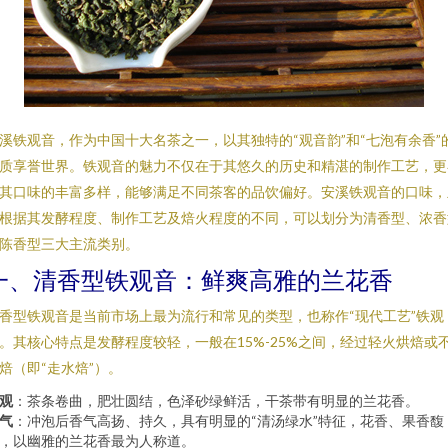
溪铁观音，作为中国十大名茶之一，以其独特的“观音韵”和“七泡有余香”
质享誉世界。铁观音的魅力不仅在于其悠久的历史和精湛的制作工艺，更
其口味的丰富多样，能够满足不同茶客的品饮偏好。安溪铁观音的口味，
根据其发酵程度、制作工艺及焙火程度的不同，可以划分为清香型、浓香
陈香型三大主流类别。
一、清香型铁观音：鲜爽高雅的兰花香
香型铁观音是当前市场上最为流行和常见的类型，也称作“现代工艺”铁观
。其核心特点是发酵程度较轻，一般在15%-25%之间，经过轻火烘焙或
焙（即“走水焙”）。
观
：茶条卷曲，肥壮圆结，色泽砂绿鲜活，干茶带有明显的兰花香。
气
：冲泡后香气高扬、持久，具有明显的“清汤绿水”特征，花香、果香馥
，以幽雅的兰花香最为人称道。