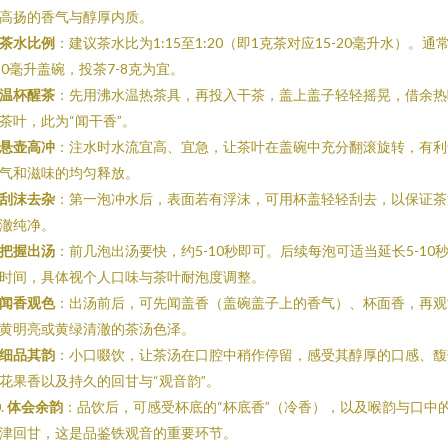
高扬的香气与醇厚内质。
茶水比例
：建议茶水比为1:15至1:20（即1克茶对应15-20毫升水）。通
50毫升盖碗，投茶7-8克为宜。
温杯醒茶
：先用沸水温热茶具，再投入干茶，盖上盖子轻轻摇晃，借余热
茶叶，此为“闻干香”。
悬壶高冲
：注水时水流宜高、宜急，让茶叶在盖碗中充分翻滚旋转，有利
气和滋味的均匀释放。
刮沫去杂
：第一泡冲水后，表面若有浮沫，可用杯盖轻轻刮去，以保证茶
澈纯净。
把握出汤
：前几泡出汤要快，约5-10秒即可。后续每泡可适当延长5-10
时间，具体视个人口味与茶叶耐泡度调整。
闻香观色
：出汤前后，可先闻盖香（盖碗盖子上的香气）、杯面香，再观
黄明亮或黄绿清澈的茶汤色泽。
细品其韵
：小口啜饮，让茶汤在口腔中稍作停留，感受其醇厚的口感、馥
花果香以及持久的回甘与“观音韵”。
.
体会余韵
：品饮后，可感受杯底的“杯底香”（冷香），以及喉韵与口中
津回甘，这是品鉴铁观音的重要环节。