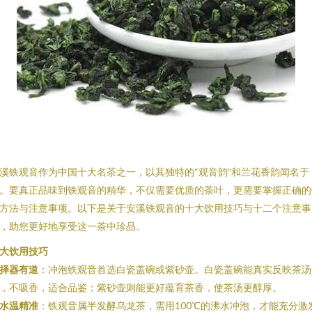
溪铁观音作为中国十大名茶之一，以其独特的“观音韵”和兰花香韵闻名于
。要真正品味到铁观音的精华，不仅需要优质的茶叶，更需要掌握正确的
方法与注意事项。以下是关于安溪铁观音的十大饮用技巧与十二个注意事
，助您更好地享受这一茶中珍品。
大饮用技巧
择器有道
：冲泡铁观音首选白瓷盖碗或紫砂壶。白瓷盖碗能真实反映茶汤
，不吸香，适合品鉴；紫砂壶则能更好蕴育茶香，使茶汤更醇厚。
水温精准
：铁观音属半发酵乌龙茶，需用100℃的沸水冲泡，才能充分激