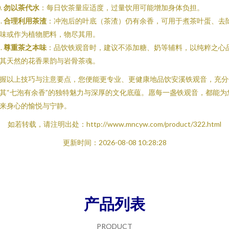
.
勿以茶代水
：每日饮茶量应适度，过量饮用可能增加身体负担。
.
合理利用茶渣
：冲泡后的叶底（茶渣）仍有余香，可用于煮茶叶蛋、去
味或作为植物肥料，物尽其用。
.
尊重茶之本味
：品饮铁观音时，建议不添加糖、奶等辅料，以纯粹之心
其天然的花香果韵与岩骨茶魂。
握以上技巧与注意要点，您便能更专业、更健康地品饮安溪铁观音，充分
其“七泡有余香”的独特魅力与深厚的文化底蕴。愿每一盏铁观音，都能为
来身心的愉悦与宁静。
如若转载，请注明出处：http://www.mncyw.com/product/322.html
更新时间：2026-08-08 10:28:28
产品列表
PRODUCT