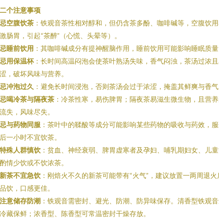
二个注意事项
忌空腹饮茶
：铁观音茶性相对醇和，但仍含茶多酚、咖啡碱等，空腹饮用
激肠胃，引起“茶醉”（心慌、头晕等）。
忌睡前饮用
：其咖啡碱成分有提神醒脑作用，睡前饮用可能影响睡眠质量
忌用保温杯
：长时间高温闷泡会使茶叶熟汤失味，香气闷浊，茶汤过浓且
涩，破坏风味与营养。
忌冲泡过久
：避免长时间浸泡，否则茶汤会过于浓涩，掩盖其鲜爽与香气
忌喝冷茶与隔夜茶
：冷茶性寒，易伤脾胃；隔夜茶易滋生微生物，且营养
流失，风味尽失。
忌与药物同服
：茶叶中的鞣酸等成分可能影响某些药物的吸收与药效，服
后一小时不宜饮茶。
特殊人群慎饮
：贫血、神经衰弱、脾胃虚寒者及孕妇、哺乳期妇女、儿童
酌情少饮或不饮浓茶。
新茶不宜急饮
：刚焙火不久的新茶可能带有“火气”，建议放置一两周退火
品饮，口感更佳。
注意储存防潮
：铁观音需密封、避光、防潮、防异味保存。清香型铁观音
冷藏保鲜；浓香型、陈香型可常温密封干燥存放。