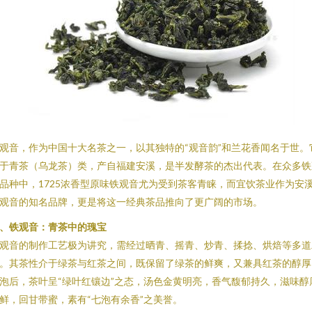
观音，作为中国十大名茶之一，以其独特的“观音韵”和兰花香闻名于世。
于青茶（乌龙茶）类，产自福建安溪，是半发酵茶的杰出代表。在众多铁
品种中，1725浓香型原味铁观音尤为受到茶客青睐，而宜饮茶业作为安
观音的知名品牌，更是将这一经典茶品推向了更广阔的市场。
、铁观音：青茶中的瑰宝
观音的制作工艺极为讲究，需经过晒青、摇青、炒青、揉捻、烘焙等多道
。其茶性介于绿茶与红茶之间，既保留了绿茶的鲜爽，又兼具红茶的醇厚
泡后，茶叶呈“绿叶红镶边”之态，汤色金黄明亮，香气馥郁持久，滋味醇
鲜，回甘带蜜，素有“七泡有余香”之美誉。