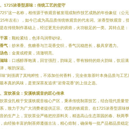
、1725浓香型原味：传统工艺的坚守
1725”这一名称，相传源于铁观音被发现或制作技艺成熟的年份象征（公元
725年左右），如今已成为高品质传统铁观音的代名词。浓香型铁观音，
是在传统制作基础上，经过更充分的烘焙，火功较足的一类。其特点是：
干茶
：颗粒紧结，色泽乌润带砂绿。
香气
：炒米香、焦糖香与兰花香交织，香气沉稳悠长，极具穿透力。
汤色
：金黄或橙黄，清澈明亮。
滋味
：口感醇厚饱满，回甘强烈，韵味足，带有独特的焙火韵味，饮后满
津，喉韵深远。
原味”则强调了其纯粹性，不添加任何香料，完全依靠茶叶本身品质与工艺
最本真的风味，是资深茶友追求“岩骨花香”的上佳之选。
、宜饮茶业：安溪铁观音的匠心传承
饮茶业扎根于安溪铁观音核心产区，秉承传统制茶技艺，结合现代质量管
系，致力于为广大消费者提供正宗、优质的铁观音。在1725浓香型原味
音的生产上，宜饮茶业严格把控原料关，精选高山生态茶园的春、秋两季
，由经验丰富的制茶师遵循古法，精心焙制，确保每一批产品都品质稳定