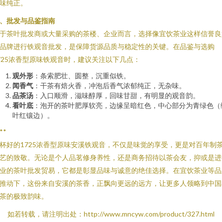
味纯正。
、批发与品鉴指南
于茶叶批发商或大量采购的茶楼、企业而言，选择像宜饮茶业这样信誉良
品牌进行铁观音批发，是保障货源品质与稳定性的关键。在品鉴与选购
725浓香型原味铁观音时，建议关注以下几点：
观外形
：条索肥壮、圆整，沉重似铁。
闻香气
：干茶有焙火香，冲泡后香气浓郁纯正，无杂味。
品茶汤
：入口顺滑，滋味醇厚，回味甘甜，有明显的观音韵。
看叶底
：泡开的茶叶肥厚软亮，边缘呈暗红色，中心部分为青绿色（
叶红镶边）。
**
杯好的1725浓香型原味安溪铁观音，不仅是味觉的享受，更是对百年制
艺的致敬。无论是个人品茗修身养性，还是商务招待以茶会友，抑或是进
业的茶叶批发贸易，它都是彰显品味与诚意的绝佳选择。在宜饮茶业等品
推动下，这份来自安溪的茶香，正飘向更远的远方，让更多人领略到中国
茶的极致韵味。
如若转载，请注明出处：http://www.mncyw.com/product/327.html