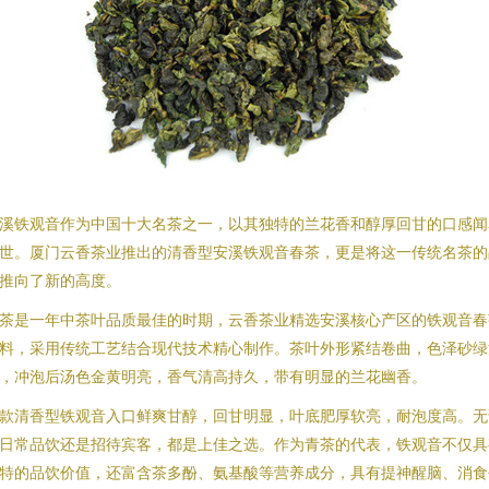
溪铁观音作为中国十大名茶之一，以其独特的兰花香和醇厚回甘的口感闻
世。厦门云香茶业推出的清香型安溪铁观音春茶，更是将这一传统名茶的
推向了新的高度。
茶是一年中茶叶品质最佳的时期，云香茶业精选安溪核心产区的铁观音春
料，采用传统工艺结合现代技术精心制作。茶叶外形紧结卷曲，色泽砂绿
，冲泡后汤色金黄明亮，香气清高持久，带有明显的兰花幽香。
款清香型铁观音入口鲜爽甘醇，回甘明显，叶底肥厚软亮，耐泡度高。无
日常品饮还是招待宾客，都是上佳之选。作为青茶的代表，铁观音不仅具
特的品饮价值，还富含茶多酚、氨基酸等营养成分，具有提神醒脑、消食